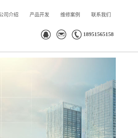
公司介绍
产品开发
维修案例
联系我们
18951565158