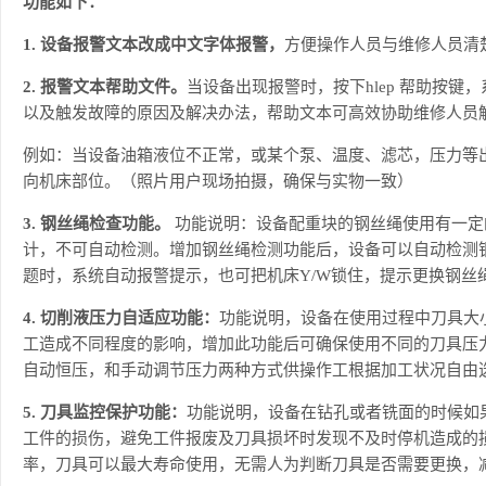
功能如下：
1. 设备报警文本改成中文字体报警，
方便操作人员与维修人员清
2. 报警文本帮助文件。
当设备出现报警时，按下hlep 帮助按
以及触发故障的原因及解决办法，帮助文本可高效协助维修人员
例如：当设备油箱液位不正常，或某个泵、温度、滤芯，压力等
向机床部位。（照片用户现场拍摄，确保与实物一致）
3. 钢丝绳检查功能。
功能说明：设备配重块的钢丝绳使用有一定
计，不可自动检测。增加钢丝绳检测功能后，设备可以自动检测
题时，系统自动报警提示，也可把机床Y/W锁住，提示更换钢丝
4. 切削液压力自适应功能：
功能说明，设备在使用过程中刀具大
工造成不同程度的影响，增加此功能后可确保使用不同的刀具压
自动恒压，和手动调节压力两种方式供操作工根据加工状况自由
5. 刀具监控保护功能：
功能说明，设备在钻孔或者铣面的时候如
工件的损伤，避免工件报废及刀具损坏时发现不及时停机造成的
率，刀具可以最大寿命使用，无需人为判断刀具是否需要更换，减